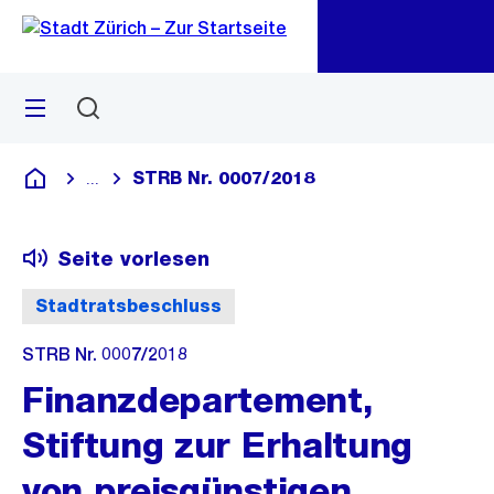
Zu
Zu
Sprunglink
Navigation
Menü
Suchen
M
öf
STRB Nr. 0007/2018
...
Blende alle Breadcrumbs ein
Deutsch
Seite vorlesen
Stadtratsbeschluss
STRB Nr. 0007/2018
Finanzdepartement,
Stiftung zur Erhaltung
von preisgünstigen