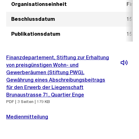
Organisationseinheit
Fina
Beschlussdatum
15. J
Publikationsdatum
15. J
Finanzdepartement, Stiftung zur Erhaltung
von preisgünstigen Wohn- und
Gewerberäumen (Stiftung PWG),
Gewährung eines Abschreibungsbeitrags
für den Erwerb der Liegenschaft
Brunaustrasse 71, Quartier Enge
PDF | 3 Seiten | 179 KB
Medienmitteilung