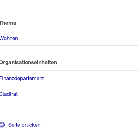
Weitere
Informationen
Thema
Wohnen
Organisationseinheiten
Finanzdepartement
Stadtrat
Seite drucken