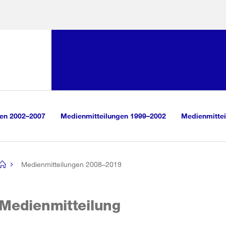
Sprunglink:
Navigation
sauswahl
vigation
m Inhalt
r Suche
gen 2002–2007
Medienmitteilungen 1999–2002
Medienmittei
Medienmitteilungen 2008–2019
[no
title]
Medienmitteilung