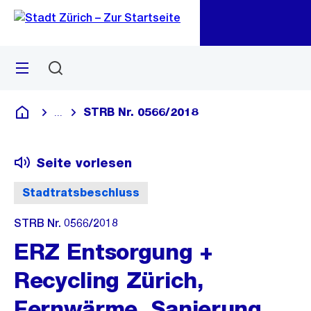
Zu
Zu
Sprunglink
Navigation
Menü
Suchen
M
öf
STRB Nr. 0566/2018
...
Blende alle Breadcrumbs ein
Deutsch
Seite vorlesen
Stadtratsbeschluss
STRB Nr. 0566/2018
ERZ Entsorgung +
Recycling Zürich,
Fernwärme, Sanierung