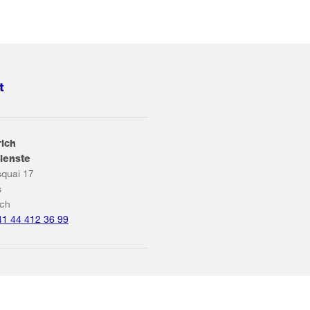
t
rich
ienste
squai 17
s
ich
41 44 412 36 99