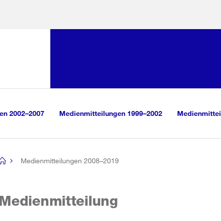
Sprunglink:
Navigation
sauswahl
vigation
m Inhalt
r Suche
gen 2002–2007
Medienmitteilungen 1999–2002
Medienmittei
Medienmitteilungen 2008–2019
[no
title]
Medienmitteilung