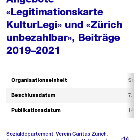
«Legitimationskarte
KulturLegi» und «Zürich
unbezahlbar», Beiträge
2019–2021
Organisationseinheit
Sozi
Beschlussdatum
7. N
Publikationsdatum
14. 
Sozialdepartement, Verein Caritas Zürich,