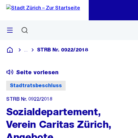
Zu
Zu
Sprunglink
Navigation
Menü
Suchen
M
öf
STRB Nr. 0922/2018
...
Blende alle Breadcrumbs ein
Deutsch
Seite vorlesen
Stadtratsbeschluss
STRB Nr. 0922/2018
Sozialdepartement,
Verein Caritas Zürich,
Angebote