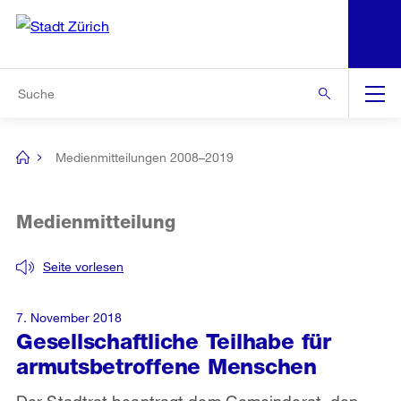
N
S
Zur Bereichsauswahl
Zur Hilfsnavigation
Zum Inhalt
Zur Suche
Suche
Global
Navigation
Medienmitteilungen 2008–2019
[no
title]
Medienmitteilung
Seite vorlesen
7. November 2018
Gesellschaftliche Teilhabe für
armutsbetroffene Menschen
Der Stadtrat beantragt dem Gemeinderat, den