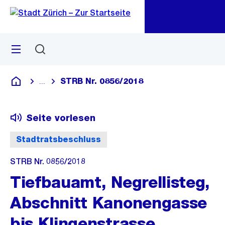
Zu
Zu
Sprunglink
Navigation
Menü
Suchen
M
öf
STRB Nr. 0856/2018
...
Blende alle Breadcrumbs ein
Deutsch
Seite vorlesen
Stadtratsbeschluss
STRB Nr. 0856/2018
Tiefbauamt, Negrellisteg,
Abschnitt Kanonengasse
bis Klingenstrasse,