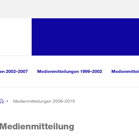
Sprunglink:
Navigation
sauswahl
vigation
m Inhalt
r Suche
gen 2002–2007
Medienmitteilungen 1999–2002
Medienmittei
Medienmitteilungen 2008–2019
[no
title]
Medienmitteilung