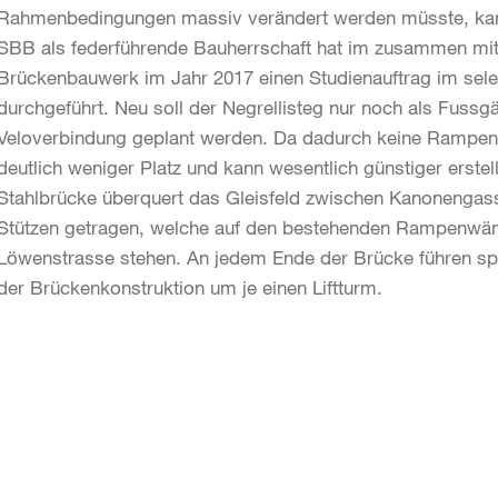
Rahmenbedingungen massiv verändert werden müsste, kann 
SBB als federführende Bauherrschaft hat im zusammen mit 
Brückenbauwerk im Jahr 2017 einen Studienauftrag im sele
durchgeführt. Neu soll der Negrellisteg nur noch als Fuss
Veloverbindung geplant werden. Da dadurch keine Rampen 
deutlich weniger Platz und kann wesentlich günstiger erste
Stahlbrücke überquert das Gleisfeld zwischen Kanonengass
Stützen getragen, welche auf den bestehenden Rampenwä
Löwenstrasse stehen. An jedem Ende der Brücke führen sp
der Brückenkonstruktion um je einen Liftturm.
Weitere