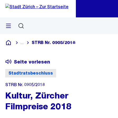
Zu
Zu
Sprunglink
Navigation
Menü
Suchen
M
öf
STRB Nr. 0905/2018
...
Blende alle Breadcrumbs ein
Deutsch
Seite vorlesen
Stadtratsbeschluss
STRB Nr. 0905/2018
Kultur, Zürcher
Filmpreise 2018