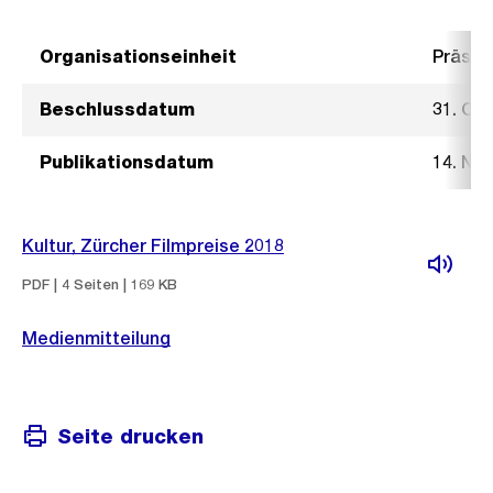
Organisationseinheit
Präsid
Beschlussdatum
31. Ok
Publikationsdatum
14. No
Kultur, Zürcher Filmpreise 2018
PDF | 4 Seiten | 169 KB
Medienmitteilung
Seite drucken