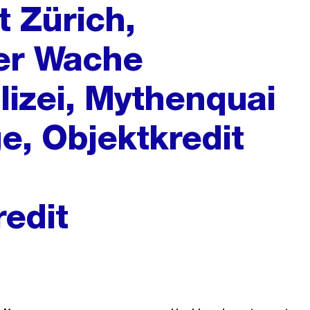
t Zürich,
er Wache
izei, Mythenquai
e, Objektkredit
redit