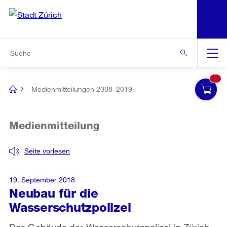
N
S
Zur Bereichsauswahl
Zur Hilfsnavigation
Zum Inhalt
Zur Suche
Suche
Global
Navigation
Medienmitteilungen 2008–2019
[no
title]
Medienmitteilung
Seite vorlesen
19. September 2018
Neubau für die
Wasserschutzpolizei
Das Gebäude der Wasserschutzpolizei in Zürich-