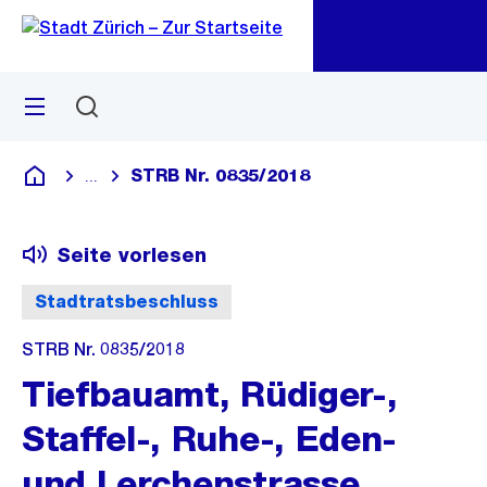
Zu
Zu
Sprunglink
Navigation
Menü
Suchen
M
öf
STRB Nr. 0835/2018
...
Blende alle Breadcrumbs ein
Deutsch
Seite vorlesen
Stadtratsbeschluss
STRB Nr. 0835/2018
Tiefbauamt, Rüdiger-,
Staffel-, Ruhe-, Eden-
und Lerchenstrasse,