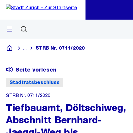
Zu
Zu
Sprunglink
Navigation
Menü
Suchen
M
öf
STRB Nr. 0711/2020
...
Blende alle Breadcrumbs ein
Deutsch
Seite vorlesen
Stadtratsbeschluss
STRB Nr. 0711/2020
Tiefbauamt, Döltschiweg,
Abschnitt Bernhard-
Jaeggi-Weg bis