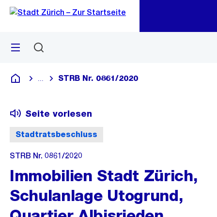
Zu
Zu
Sprunglink
Navigation
Menü
Suchen
M
öf
STRB Nr. 0861/2020
...
Blende alle Breadcrumbs ein
Deutsch
Seite vorlesen
Stadtratsbeschluss
STRB Nr. 0861/2020
Immobilien Stadt Zürich,
Schulanlage Utogrund,
Quartier Albisrieden,