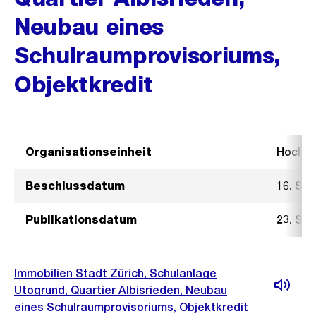
Neubau eines
Schulraumprovisoriums,
Objektkredit
Organisationseinheit
Hochb
Beschlussdatum
16. Se
Publikationsdatum
23. Se
Immobilien Stadt Zürich, Schulanlage
Utogrund, Quartier Albisrieden, Neubau
eines Schulraumprovisoriums, Objektkredit