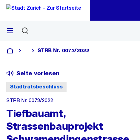
Zu
Zu
Sprunglink
Navigation
Menü
Suchen
M
öf
STRB Nr. 0073/2022
...
Blende alle Breadcrumbs ein
Deutsch
Seite vorlesen
Stadtratsbeschluss
STRB Nr. 0073/2022
Tiefbauamt,
Strassenbauprojekt
Schwamendingenstrasse,