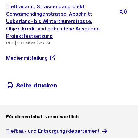
Tiefbauamt, Strassenbauprojekt
Schwamendingenstrasse, Abschnitt
Ueberland- bis Winterthurerstrasse,
Objektkredit und gebundene Ausgaben;
Projektfestsetzung
PDF | 10 Seiten | 213 KB
Externer
Medienmitteilung
Link:
Seite drucken
Für diesen Inhalt verantwortlich
Tiefbau- und Entsorgungsdepartement