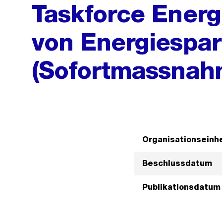
Taskforce Energ
von Energiesp
(Sofortmassnah
Organisationseinhe
Beschlussdatum
Publikationsdatum