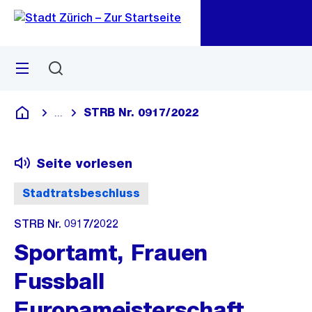
Zu
Zu
Sprunglink
Navigation
Menü
Suchen
M
öf
STRB Nr. 0917/2022
...
Blende alle Breadcrumbs ein
Deutsch
Seite vorlesen
Stadtratsbeschluss
STRB Nr. 0917/2022
Sportamt, Frauen
Fussball
Europameisterschaft