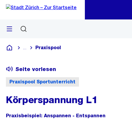
Zu
Zu
Sprunglink
Navigation
Menü
Suchen
M
öf
Praxispool
...
Blende alle Breadcrumbs ein
Deutsch
Seite vorlesen
Praxispool Sportunterricht
Körperspannung L1
Praxisbeispiel: Anspannen - Entspannen