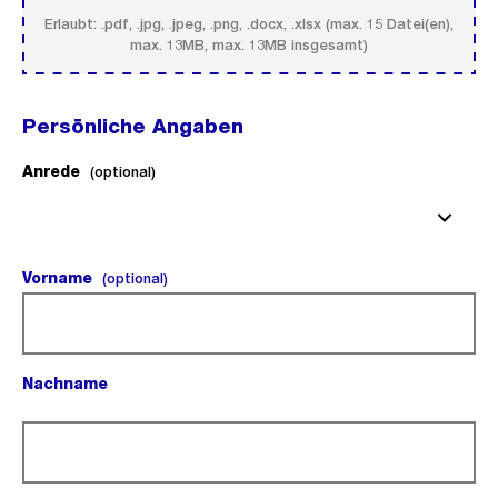
Erlaubt: .pdf, .jpg, .jpeg, .png, .docx, .xlsx (max. 15 Datei(en),
max. 13MB, max. 13MB insgesamt)
Persönliche Angaben
Anrede
(optional).
(optional)
Vorname
(optional).
(optional)
Nachname
(Pflichtfeld).