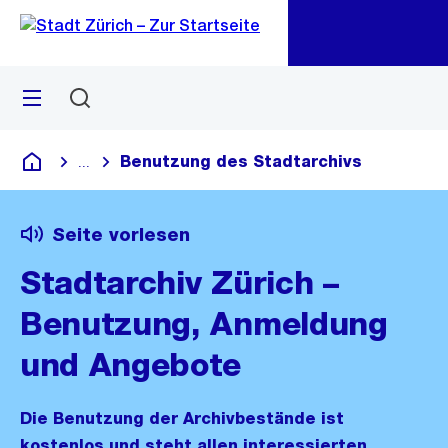
Zu
Zu
Sprunglink
Navigation
Menü
Suchen
M
öf
Benutzung des Stadtarchivs
...
Blende alle Breadcrumbs ein
Deutsch
Seite vorlesen
Stadtarchiv Zürich –
Benutzung, Anmeldung
und Angebote
Die Benutzung der Archivbestände ist
kostenlos und steht allen interessierten