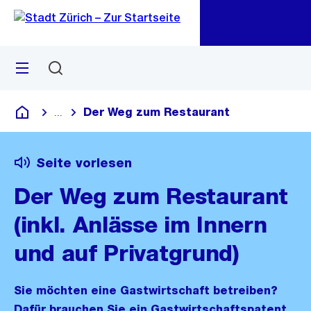
Zu
Zu
Sprunglink
Navigation
Menü
Suchen
M
öf
Der Weg zum Restaurant
...
Blende alle Breadcrumbs ein
Deutsch
Seite vorlesen
Der Weg zum Restaurant
(inkl. Anlässe im Innern
und auf Privatgrund)
Sie möchten eine Gastwirtschaft betreiben?
Dafür brauchen Sie ein Gastwirtschaftspatent