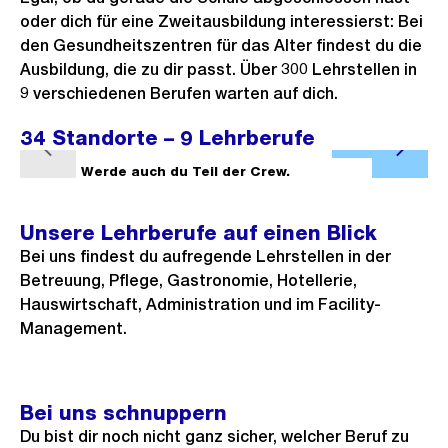
oder dich für eine Zweitausbildung interessierst: Bei
den Gesundheitszentren für das Alter findest du die
Ausbildung, die zu dir passt. Über 300 Lehrstellen in
9 verschiedenen Berufen warten auf dich.
34 Standorte – 9 Lehrberufe
Ö
V
N
f
1/4
Werde auch du Teil der Crew.
2/4
o
ä
f
r
c
n
Unsere Lehrberufe auf einen Blick
h
h
e
Bei uns findest du aufregende Lehrstellen in der
e
s
B
Betreuung, Pflege, Gastronomie, Hotellerie,
r
t
i
Hauswirtschaft, Administration und im Facility-
i
e
Management.
l
g
s
d
e
i
s
Bei uns schnuppern
n
Du bist dir noch nicht ganz sicher, welcher Beruf zu
G