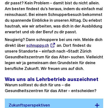
dir passt? Kein Problem – damit bist du nicht allein.
r
Am besten findest du’s heraus, indem du einfach mal
o
reinschaust. Bei einem Schnupperbesuch bekommst
s
du spannende Einblicke in unseren Alltag. Du erlebst
s
hautnah, wie wir arbeiten, was dich in der Ausbildung
a
erwartet und ob der Beruf zu dir passt.
n
Neugierig? Dann schnuppere bei uns rein. Melde dich
s
direkt über
Externer
schnuppy.ch
an. Dort findest du
i
unsere Standorte – einfach nach «Stadt Zürich
Link:
c
Gesundheitszentrum für das Alter» suchen. Vielleicht
legen wir ja gemeinsam den Grundstein für deine
h
berufliche Zukunft. Wir freuen uns auf dich.
t
Was uns als Lehrbetrieb auszeichnet
Warum solltest du dich für uns – die
Gesundheitszentren für das Alter – entscheiden?