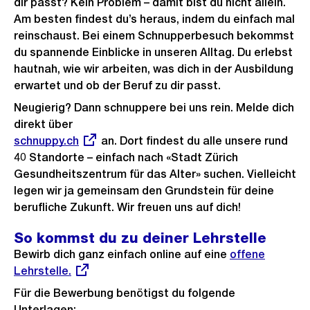
dir passt? Kein Problem – damit bist du nicht allein.
Am besten findest du’s heraus, indem du einfach mal
reinschaust. Bei einem Schnupperbesuch bekommst
du spannende Einblicke in unseren Alltag. Du erlebst
hautnah, wie wir arbeiten, was dich in der Ausbildung
erwartet und ob der Beruf zu dir passt.
Neugierig? Dann schnuppere bei uns rein. Melde dich
direkt über
Externer
schnuppy.ch
an. Dort findest du alle unsere rund
Link:
40 Standorte – einfach nach «Stadt Zürich
Gesundheitszentrum für das Alter» suchen. Vielleicht
legen wir ja gemeinsam den Grundstein für deine
berufliche Zukunft. Wir freuen uns auf dich!
So kommst du zu deiner Lehrstelle
Bewirb dich ganz einfach online auf eine
Externer
offene
Lehrstelle.
Link:
Für die Bewerbung benötigst du folgende
Unterlagen: