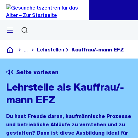
Zu
Zu
Sprunglink
Navigation
Menü
Suchen
Lehrstellen
Kauffrau/-mann EFZ
...
Blende alle Breadcrumbs ein
Gesundheitszentren für das Alter
Seite vorlesen
Lehrstelle als Kauffrau/-
mann EFZ
Du hast Freude daran, kaufmännische Prozesse
und betriebliche Abläufe zu verstehen und zu
gestalten? Dann ist diese Ausbildung ideal für