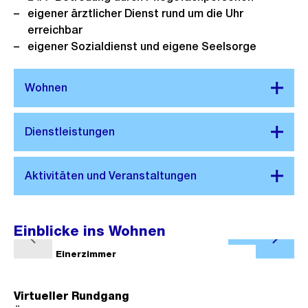
eigener ärztlicher Dienst rund um die Uhr
erreichbar
eigener Sozialdienst und eigene Seelsorge
Einblicke ins Wohnen
Ö
V
N
f
1/6
Einerzimmer
2/6
o
ä
f
r
c
n
Virtueller Rundgang
h
h