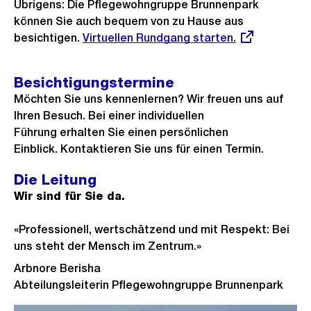
e
Übrigens: Die Pflegewohngruppe Brunnenpark
e
s
B
können Sie auch bequem von zu Hause aus
r
t
i
besichtigen.
Externer
Virtuellen Rundgang starten.
i
e
Link:
l
g
s
d
Besichtigungstermine
e
i
Möchten Sie uns kennenlernen? Wir freuen uns auf
s
n
Ihren Besuch. Bei einer individuellen
G
Führung erhalten Sie einen persönlichen
Einblick. Kontaktieren Sie uns für einen Termin.
r
o
Die Leitung
s
Wir sind für Sie da.
s
a
«Professionell, wertschätzend und mit Respekt: Bei
n
uns steht der Mensch im Zentrum.»
s
Arbnore Berisha
i
Abteilungsleiterin Pflegewohngruppe Brunnenpark
c