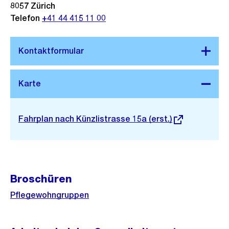
8057
Zürich
Telefon
+41 44 415 11 00
Stadtplan 3D
Externer
Fahrplan nach Künzlistrasse 15a (erst.)
Link:
Broschüren
Pflegewohngruppen