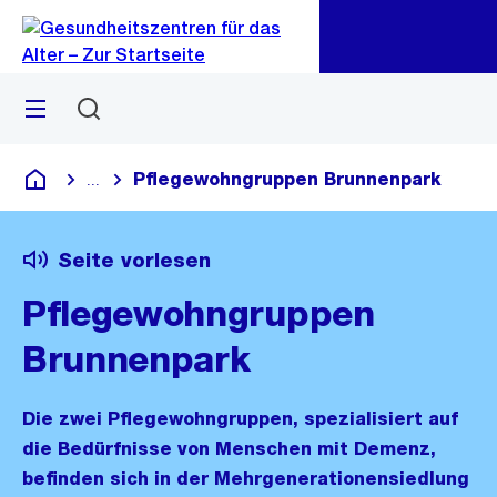
Zu
Zu
Sprunglink
Navigation
Menü
Suchen
Pflegewohngruppen Brunnenpark
...
Blende alle Breadcrumbs ein
Gesundheitszentren für das Alter
Seite vorlesen
Pflegewohngruppen
Brunnenpark
Die zwei Pflegewohngruppen, spezialisiert auf
die Bedürfnisse von Menschen mit Demenz,
befinden sich in der Mehrgenerationensiedlung