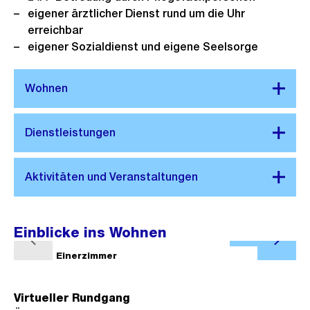
eigener ärztlicher Dienst rund um die Uhr
erreichbar
eigener Sozialdienst und eigene Seelsorge
Einblicke ins Wohnen
Ö
V
N
f
1/3
Einerzimmer
2/3
o
ä
f
r
c
n
Virtueller Rundgang
h
h