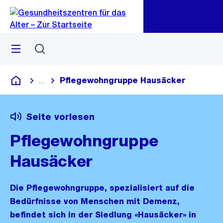
Zu
Zu
Sprunglink
Navigation
Menü
Suchen
Pflegewohngruppe Hausäcker
...
Blende alle Breadcrumbs ein
Gesundheitszentren für das Alter
Seite vorlesen
Pflegewohngruppe
Hausäcker
Die Pflegewohngruppe, spezialisiert auf die
Bedürfnisse von Menschen mit Demenz,
befindet sich in der Siedlung «Hausäcker» in