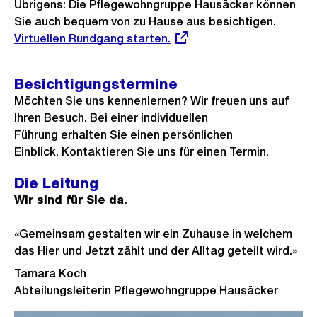
e
Übrigens: Die Pflegewohngruppe Hausäcker können
e
s
B
Sie auch bequem von zu Hause aus besichtigen.
Extern
r
t
i
Virtuellen Rundgang starten.
Link:
i
e
l
g
s
d
Besichtigungstermine
e
i
Möchten Sie uns kennenlernen? Wir freuen uns auf
s
n
Ihren Besuch. Bei einer individuellen
G
Führung erhalten Sie einen persönlichen
Einblick. Kontaktieren Sie uns für einen Termin.
r
o
Die Leitung
s
Wir sind für Sie da.
s
a
«Gemeinsam gestalten wir ein Zuhause in welchem
n
das Hier und Jetzt zählt und der Alltag geteilt wird.»
s
Tamara Koch
i
Abteilungsleiterin Pflegewohngruppe Hausäcker
c