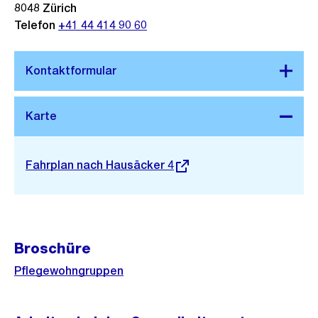
8048
Zürich
Telefon
+41 44 414 90 60
Stadtplan 3D
Externer
Fahrplan nach Hausäcker 4
Link:
Broschüre
Pflegewohngruppen