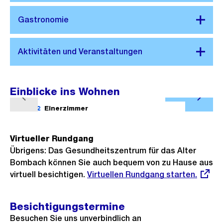
Einblicke ins Wohnen
Ö
V
N
f
1/12
Einerzimmer
2/12
o
ä
f
r
c
n
Virtueller Rundgang
h
h
e
Übrigens: Das Gesundheitszentrum für das Alter
e
s
B
Bombach können Sie auch bequem von zu Hause aus
r
t
i
virtuell besichtigen.
Externer
Virtuellen Rundgang starten.
i
e
Link:
l
g
s
d
Besichtigungstermine
e
i
Besuchen Sie uns unverbindlich an