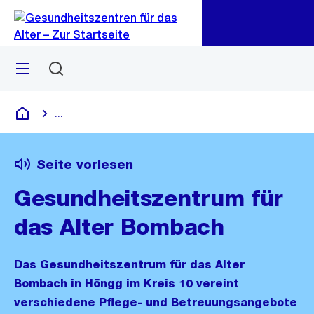
Zu
Zu
Sprunglink
Navigation
Menü
Suchen
...
Blende alle Breadcrumbs ein
Gesundheitszentren für das Alter
Seite vorlesen
Gesundheitszentrum für
das Alter Bombach
Das Gesundheitszentrum für das Alter
Bombach in Höngg im Kreis 10 vereint
verschiedene Pflege- und Betreuungsangebote