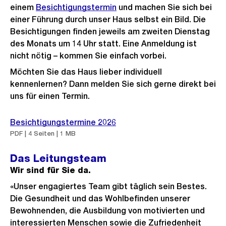
s
n
einem
Besichtigungstermin
und machen Sie sich bei
G
einer Führung durch unser Haus selbst ein Bild. Die
Besichtigungen finden jeweils am zweiten Dienstag
r
des Monats um 14 Uhr statt. Eine Anmeldung ist
o
nicht nötig – kommen Sie einfach vorbei.
s
Möchten Sie das Haus lieber individuell
s
kennenlernen? Dann melden Sie sich gerne direkt bei
a
uns für einen Termin.
n
s
Besichtigungstermine 2026
i
PDF | 4 Seiten | 1 MB
c
h
Das Leitungsteam
t
Wir sind für Sie da.
«Unser engagiertes Team gibt täglich sein Bestes.
Die Gesundheit und das Wohlbefinden unserer
Bewohnenden, die Ausbildung von motivierten und
interessierten Menschen sowie die Zufriedenheit