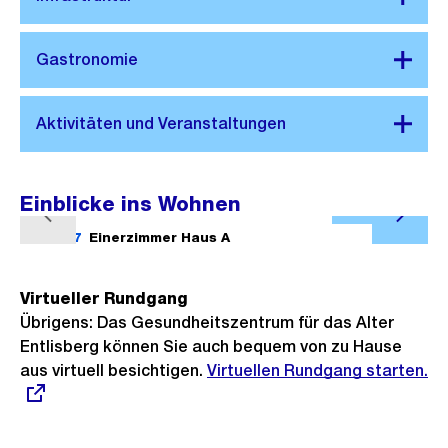
Einblicke ins Wohnen
Ö
V
N
f
1/17
Einerzimmer Haus A
2/17
o
ä
f
r
c
n
Virtueller Rundgang
h
h
e
Übrigens: Das Gesundheitszentrum für das Alter
e
s
B
Entlisberg können Sie auch bequem von zu Hause
r
t
i
aus virtuell besichtigen.
Externer
Virtuellen Rundgang starten.
i
e
Link:
l
g
s
d
e