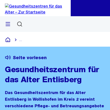
Zu
Zu
Sprunglink
Navigation
Menü
Suchen
...
Blende alle Breadcrumbs ein
Gesundheitszentren für das Alter
Seite vorlesen
Gesundheitszentrum für
das Alter Entlisberg
Das Gesundheitszentrum für das Alter
Entlisberg in Wollishofen im Kreis 2 vereint
verschiedene Pflege- und Betreuungsangebote