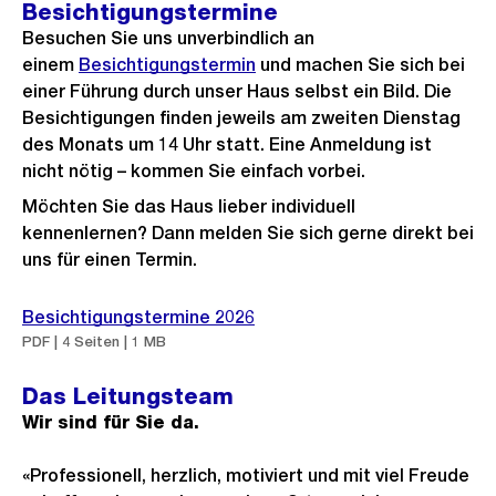
i
Besichtigungstermine
s
n
Besuchen Sie uns unverbindlich an
G
einem
Besichtigungstermin
und machen Sie sich bei
einer Führung durch unser Haus selbst ein Bild. Die
r
Besichtigungen finden jeweils am zweiten Dienstag
o
des Monats um 14 Uhr statt. Eine Anmeldung ist
s
nicht nötig – kommen Sie einfach vorbei.
s
Möchten Sie das Haus lieber individuell
a
kennenlernen? Dann melden Sie sich gerne direkt bei
n
uns für einen Termin.
s
i
Besichtigungstermine 2026
c
PDF | 4 Seiten | 1 MB
h
t
Das Leitungsteam
Wir sind für Sie da.
«Professionell, herzlich, motiviert und mit viel Freude