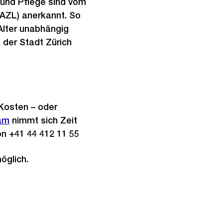
 und Pflege sind vom
(AZL) anerkannt. So
Alter unabhängig
n der Stadt Zürich
Kosten – oder
am
nimmt sich Zeit
fon +41 44 412 11 55
öglich.