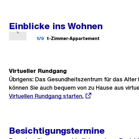
Einblicke ins Wohnen
V
1/9
1-Zimmer-Appartement
o
r
h
e
Virtueller Rundgang
r
Übrigens: Das Gesundheitszentrum für das Alter 
i
können Sie auch bequem von zu Hause aus virtuel
g
Virtuellen Rundgang starten.
e
s
Besichtigungstermine