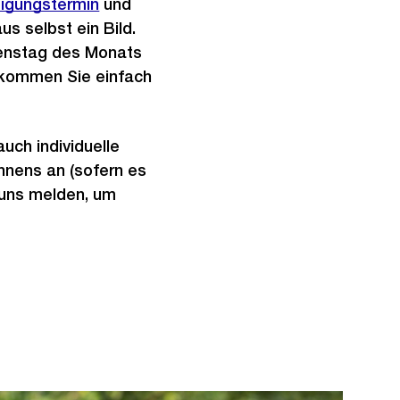
tigungstermin
und
s
s selbst ein Bild.
s
ienstag des Monats
a
– kommen Sie einfach
n
s
i
auch individuelle
c
hnens an (sofern es
h
 uns melden, um
t