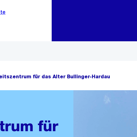
Zur Bereichsauswahl
Zum Inhalt
itszentrum für das Alter Bullinger-Hardau
trum für