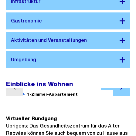
Einblicke ins Wohnen
Ö
V
N
f
1/14
1-Zimmer-Appartement
2/14
o
ä
f
r
c
n
h
h
e
Virtueller Rundgang
e
s
Übrigens: Das Gesundheitszentrum für das Alter
B
r
t
Rebwies können Sie auch bequem von zu Hause aus
i