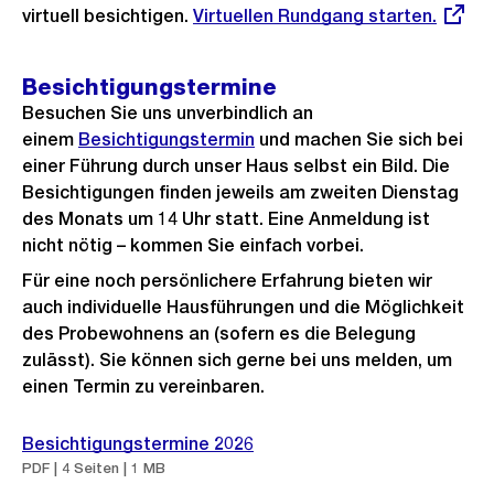
virtuell besichtigen.
Externer
Virtuellen Rundgang starten.
i
e
l
Link:
g
s
d
e
i
Besichtigungstermine
s
Besuchen Sie uns unverbindlich an
n
einem
Besichtigungstermin
und machen Sie sich bei
G
einer Führung durch unser Haus selbst ein Bild. Die
r
Besichtigungen finden jeweils am zweiten Dienstag
o
des Monats um 14 Uhr statt. Eine Anmeldung ist
s
nicht nötig – kommen Sie einfach vorbei.
s
Für eine noch persönlichere Erfahrung bieten wir
a
auch individuelle Hausführungen und die Möglichkeit
n
des Probewohnens an (sofern es die Belegung
s
zulässt). Sie können sich gerne bei uns melden, um
i
einen Termin zu vereinbaren.
c
h
Besichtigungstermine 2026
PDF | 4 Seiten | 1 MB
t