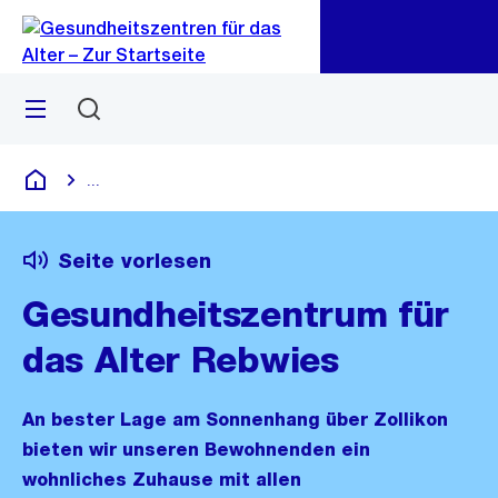
Zu
Zu
Sprunglink
Navigation
Menü
Suchen
...
Blende alle Breadcrumbs ein
Gesundheitszentren für das Alter
Seite vorlesen
Gesundheitszentrum für
das Alter Rebwies
An bester Lage am Sonnenhang über Zollikon
bieten wir unseren Bewohnenden ein
wohnliches Zuhause mit allen