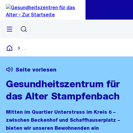
Zu
Zu
Sprunglink
Navigation
Menü
Suchen
...
Blende alle Breadcrumbs ein
Gesundheitszentren für das Alter
Seite vorlesen
Gesundheitszentrum für
das Alter Stampfenbach
Mitten im Quartier Unterstrass im Kreis 6 –
zwischen Beckenhof und Schaffhauserplatz –
bieten wir unseren Bewohnenden ein