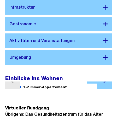
Einblicke ins Wohnen
Ö
V
N
f
1/14
1-Zimmer-Appartement
2/14
o
ä
f
r
c
n
h
h
e
Virtueller Rundgang
e
s
Übrigens: Das Gesundheitszentrum für das Alter
B