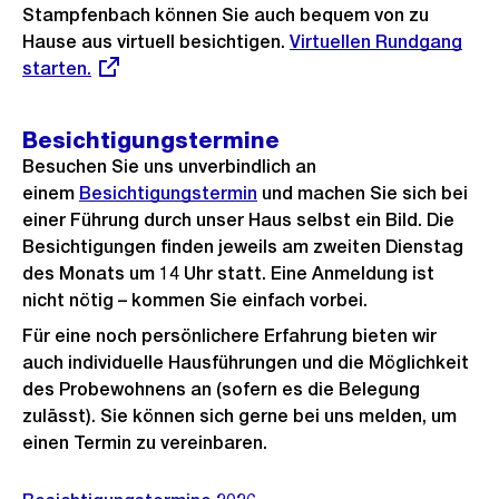
r
t
Stampfenbach können Sie auch bequem von zu
i
Hause aus virtuell besichtigen.
Externer
Virtuellen Rundgang
i
e
l
starten.
Link:
g
s
d
e
i
s
Besichtigungstermine
n
Besuchen Sie uns unverbindlich an
G
einem
Besichtigungstermin
und machen Sie sich bei
r
einer Führung durch unser Haus selbst ein Bild. Die
o
Besichtigungen finden jeweils am zweiten Dienstag
s
des Monats um 14 Uhr statt. Eine Anmeldung ist
s
nicht nötig – kommen Sie einfach vorbei.
a
Für eine noch persönlichere Erfahrung bieten wir
n
auch individuelle Hausführungen und die Möglichkeit
s
des Probewohnens an (sofern es die Belegung
i
zulässt). Sie können sich gerne bei uns melden, um
c
einen Termin zu vereinbaren.
h