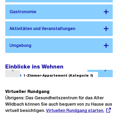
Einblicke ins Wohnen
Ö
V
N
f
1/24
1-Zimmer-Appartement (Kategorie 3)
2/24
o
ä
f
r
c
n
Virtueller Rundgang
h
h
e
Übrigens: Das Gesundheitszentrum für das Alter
e
s
B
Wildbach können Sie auch bequem von zu Hause aus
r
t
i
virtuell besichtigen.
Externer
Virtuellen Rundgang starten.
i
e
Link:
l