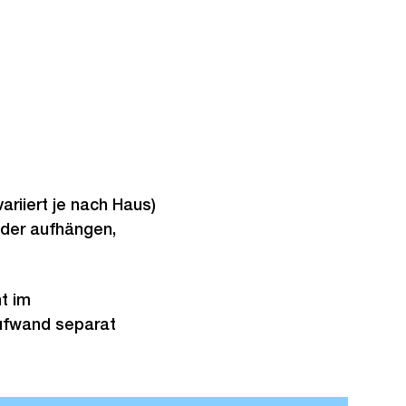
ariiert je nach Haus)
ilder aufhängen,
ht im
Aufwand separat