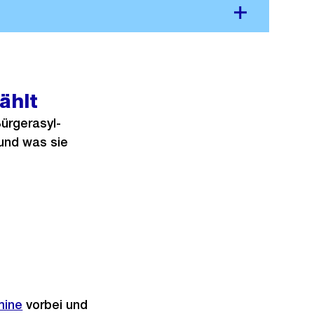
ählt
ürgerasyl-
 und was sie
mine
vorbei und