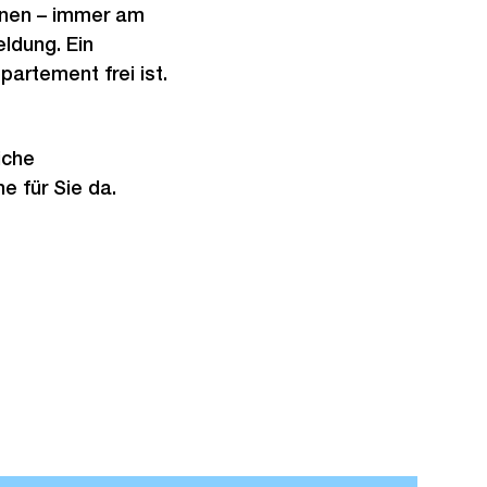
ennen – immer am
ldung. Ein
partement frei ist.
iche
e für Sie da.