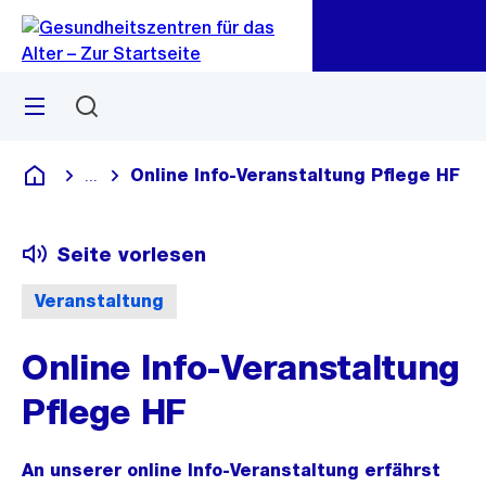
Zu
Zu
Sprunglink
Navigation
Menü
Suchen
Online Info-Veranstaltung Pflege HF
...
Blende alle Breadcrumbs ein
Gesundheitszentren für das Alter
Seite vorlesen
Veranstaltung
Online Info-Veranstaltung
Pflege HF
An unserer online Info-Veranstaltung erfährst