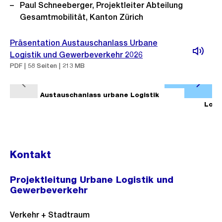
Paul Schneeberger, Projektleiter Abteilung
Gesamtmobilität, Kanton Zürich
Präsentation Austauschanlass Urbane
Logistik und Gewerbeverkehr 2026
PDF | 58 Seiten | 213 MB
Ö
V
N
f
1/4
Austauschanlass urbane Logistik
2/4
o
ä
Logi
f
r
c
n
h
h
e
e
s
B
Kontakt
r
t
i
i
e
l
Projektleitung Urbane Logistik und
g
s
d
Gewerbeverkehr
e
i
s
n
Verkehr + Stadtraum