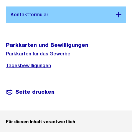
G
r
o
s
s
a
Parkkarten und Bewilligungen
n
Parkkarten für das Gewerbe
s
Tagesbewilligungen
i
c
h
t
Seite drucken
Für diesen Inhalt verantwortlich