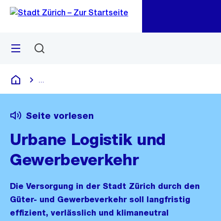
Zu
Zu
Sprunglink
Navigation
Menü
Suchen
M
öf
...
Blende alle Breadcrumbs ein
Deutsch
Seite vorlesen
Urbane Logistik und
Gewerbeverkehr
Die Versorgung in der Stadt Zürich durch den
Güter- und Gewerbeverkehr soll langfristig
effizient, verlässlich und klimaneutral