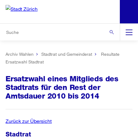
N
S
Zur Bereichsauswahl
Zur Hilfsnavigation
Zum Inhalt
Zur Suche
Suche
Global
Navigation
Archiv Wahlen
Stadtrat und Gemeinderat
Resultate
Ersatzwahl Stadtrat
Ersatzwahl eines Mitglieds des
Stadtrats für den Rest der
Amtsdauer 2010 bis 2014
Zurück zur Übersicht
Stadtrat