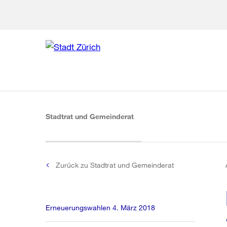
Zur Bereich
Zur Hilfsna
Zu
Zu
Global
Navigation
(aktiv)
Stadtrat und Gemeinderat
Zurück zu Stadtrat und Gemeinderat
Erneuerungswahlen 4. März 2018