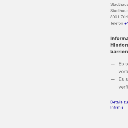
Stadthau
Stadthau
8001
Zür
Telefon
+
Inform
Hindern
barrier
Es s
verf
Es s
verf
Details zu
Infirmis