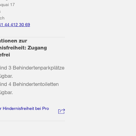
squai 17
s
ich
41 44 412 30 69
ationen zur
isfreiheit: Zugang
efrei
ind 3 Behindertenparkplätze
ügbar.
ind 4 Behindertentoiletten
ügbar.
r Hindernisfreiheit bei Pro