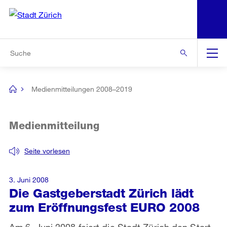
N
S
Zur Bereichsauswahl
Zur Hilfsnavigation
Zum Inhalt
Zur Suche
Suche
Global
Navigation
Medienmitteilungen 2008–2019
[no
title]
Medienmitteilung
Seite vorlesen
3. Juni 2008
Die Gastgeberstadt Zürich lädt
zum Eröffnungsfest EURO 2008
Am 6. Juni 2008 feiert die Stadt Zürich den Start