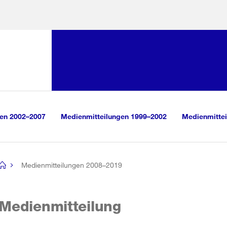
Sprunglink:
Navigation
sauswahl
vigation
m Inhalt
r Suche
gen 2002–2007
Medienmitteilungen 1999–2002
Medienmittei
Medienmitteilungen 2008–2019
[no
title]
Medienmitteilung