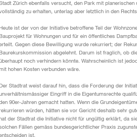
Stadt Zürich ebenfalls versucht, den Park mit planerisch
vollständig zu erhalten, unterlag aber letztlich in den Recht
Heute ist der von der Initiative betroffene Teil der Wohnzo
Bauprojekt für Wohnungen und für ein öffentliches Dampfb
erteilt. Gegen diese Bewilligung wurde rekurriert; der Rek
Baurekurskommission abgelehnt. Darum ist fraglich, ob die I
überhaupt noch verhindern könnte. Wahrscheinlich ist jedo
mit hohen Kosten verbunden wäre.
Der Stadtrat weist darauf hin, dass die Forderung der Initi
unverhältnismässiger Eingriff in die Eigentumsrechte qualifi
den 90er-Jahren gemacht hatten. Wenn die Grundeigentüme
rekurrieren würden, hätten sie vor Gericht deshalb sehr gu
hat der Stadtrat die Initiative nicht für ungültig erklärt, da s
solchen Fällen gemäss bundesgerichtlicher Praxis zugunsten 
entscheiden ist.