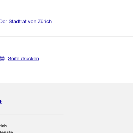
Weitere
Der Stadtrat von Zürich
Informationen
Seite drucken
t
rich
ienste