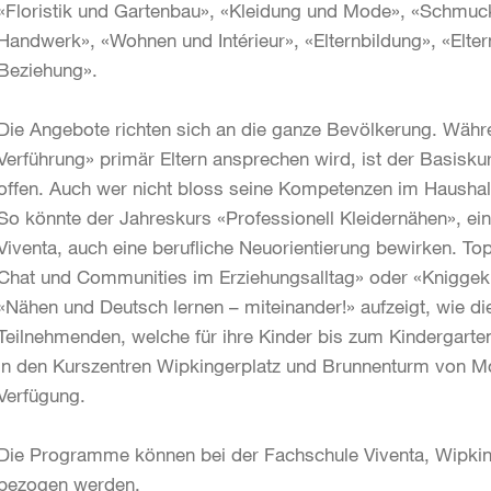
«Floristik und Gartenbau», «Kleidung und Mode», «Schmuc
Handwerk», «Wohnen und Intérieur», «Elternbildung», «Elte
Beziehung».
Die Angebote richten sich an die ganze Bevölkerung. Währ
Verführung» primär Eltern ansprechen wird, ist der Basisku
offen. Auch wer nicht bloss seine Kompetenzen im Haushal
So könnte der Jahreskurs «Professionell Kleidernähen», ein
Viventa, auch eine berufliche Neuorientierung bewirken. Top
Chat und Communities im Erziehungsalltag» oder «Kniggeku
«Nähen und Deutsch lernen – miteinander!» aufzeigt, wie di
Teilnehmenden, welche für ihre Kinder bis zum Kindergarten
in den Kurszentren Wipkingerplatz und Brunnenturm von Mo
Verfügung.
Die Programme können bei der Fachschule Viventa, Wipkinge
bezogen werden.