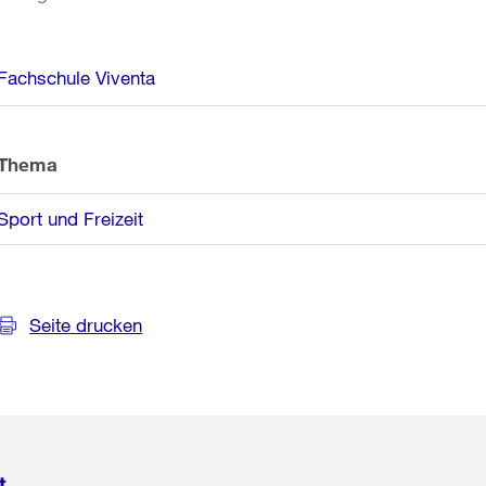
Weitere
Fachschule Viventa
Informationen
Thema
Sport und Freizeit
Seite drucken
t