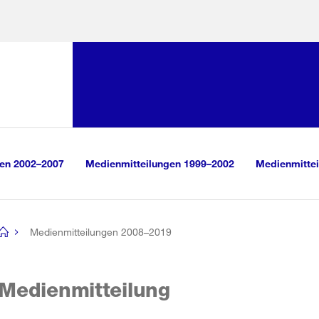
Sprunglink:
Navigation
sauswahl
vigation
m Inhalt
r Suche
gen 2002–2007
Medienmitteilungen 1999–2002
Medienmittei
Medienmitteilungen 2008–2019
[no
title]
Medienmitteilung