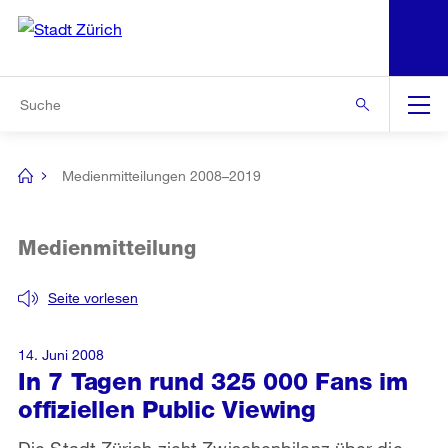
N
S
Zur Bereichsauswahl
Zur Hilfsnavigation
Zum Inhalt
Zur Suche
Suche
Global
Navigation
Medienmitteilungen 2008–2019
[no
title]
Medienmitteilung
Seite vorlesen
14. Juni 2008
In 7 Tagen rund 325 000 Fans im
offiziellen Public Viewing
Die Stadt Zürich zieht Zwischenbilanz über die