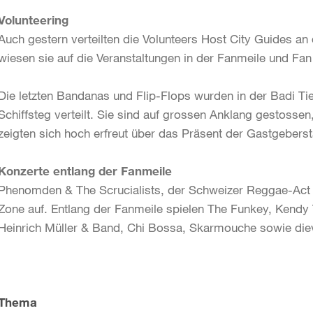
Volunteering
Auch gestern verteilten die Volunteers Host City Guides a
wiesen sie auf die Veranstaltungen in der Fanmeile und Fan
Die letzten Bandanas und Flip-Flops wurden in der Badi T
Schiffsteg verteilt. Sie sind auf grossen Anklang gestossen
zeigten sich hoch erfreut über das Präsent der Gastgeberst
Konzerte entlang der Fanmeile
Phenomden & The Scrucialists, der Schweizer Reggae-Act sc
Zone auf. Entlang der Fanmeile spielen The Funkey, Kend
Heinrich Müller & Band, Chi Bossa, Skarmouche sowie die
Weitere
Informationen
Thema