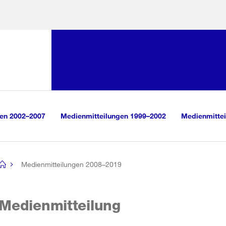
Sprunglink:
Navigation
sauswahl
vigation
m Inhalt
r Suche
gen 2002–2007
Medienmitteilungen 1999–2002
Medienmittei
Medienmitteilungen 2008–2019
[no
title]
Medienmitteilung