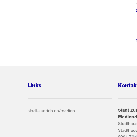
Links
Kontak
Stadt Zü
stadt-zuerich.ch/medien
Mediend
Stadthau
Stadthau
8001
Zür