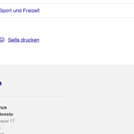
Sport und Freizeit
Seite drucken
t
rich
ienste
squai 17
s
ich