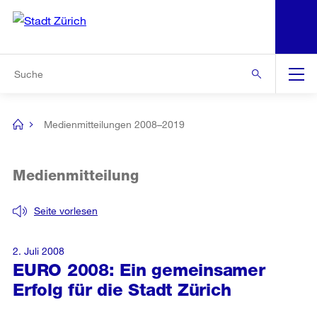
N
S
Zur Bereichsauswahl
Zur Hilfsnavigation
Zum Inhalt
Zur Suche
Suche
Global
Navigation
Medienmitteilungen 2008–2019
[no
title]
Medienmitteilung
Seite vorlesen
2. Juli 2008
EURO 2008: Ein gemeinsamer
Erfolg für die Stadt Zürich