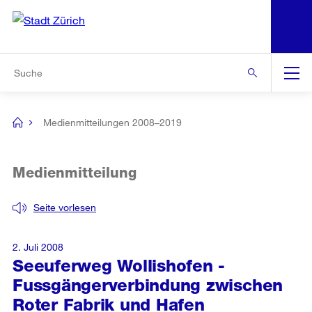
N
S
Zur Bereichsauswahl
Zur Hilfsnavigation
Zum Inhalt
Zur Suche
Suche
Global
Navigation
Medienmitteilungen 2008–2019
[no
title]
Medienmitteilung
Seite vorlesen
2. Juli 2008
Seeuferweg Wollishofen -
Fussgängerverbindung zwischen
Roter Fabrik und Hafen