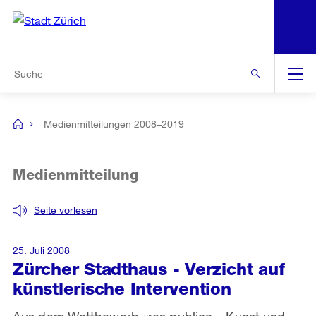
N
S
Zur Bereichsauswahl
Zur Hilfsnavigation
Zum Inhalt
Zur Suche
Suche
Global
Navigation
Medienmitteilungen 2008–2019
[no
title]
Medienmitteilung
Seite vorlesen
25. Juli 2008
Zürcher Stadthaus - Verzicht auf
künstlerische Intervention
Aus dem Wettbewerb «res publica – Kunst und