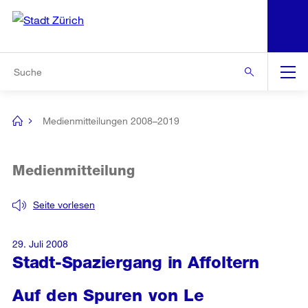
N
S
Zur Bereichsauswahl
Zur Hilfsnavigation
Zum Inhalt
Zur Suche
Suche
Global
Navigation
Medienmitteilungen 2008–2019
[no
title]
Medienmitteilung
Seite vorlesen
29. Juli 2008
Stadt-Spaziergang in Affoltern
Auf den Spuren von Le