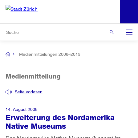
N
S
Zur Bereichsauswahl
Zur Hilfsnavigation
Zum Inhalt
Zur Suche
Suche
Global
Navigation
Medienmitteilungen 2008–2019
[no
title]
Medienmitteilung
Seite vorlesen
14. August 2008
Erweiterung des Nordamerika
Native Museums
Das Nordamerika Native Museum (Nonam) im