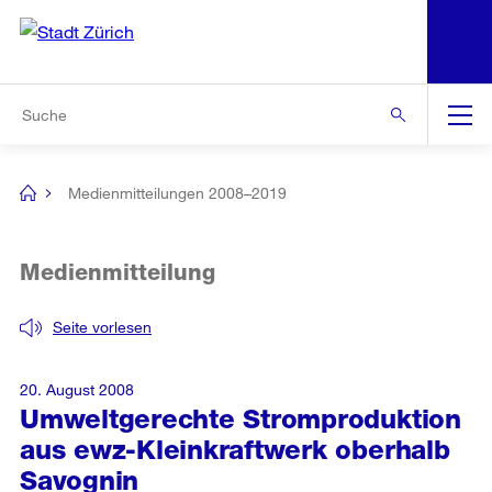
N
S
Zur Bereichsauswahl
Zur Hilfsnavigation
Zum Inhalt
Zur Suche
Suche
Global
Navigation
Medienmitteilungen 2008–2019
[no
title]
Medienmitteilung
Seite vorlesen
20. August 2008
Umweltgerechte Stromproduktion
aus ewz-Kleinkraftwerk oberhalb
Savognin