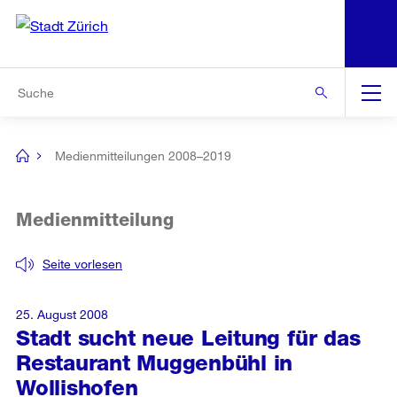
N
S
Zur Bereichsauswahl
Zur Hilfsnavigation
Zum Inhalt
Zur Suche
Suche
Global
Navigation
Medienmitteilungen 2008–2019
[no
title]
Medienmitteilung
Seite vorlesen
25. August 2008
Stadt sucht neue Leitung für das
Restaurant Muggenbühl in
Wollishofen