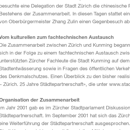
besuchte eine Delegation der Stadt Zürich die chinesische P
Bestehens der Zusammenarbeit. In diesen Tagen stattet ein
von Oberbürgermeister Zhang Zulin einen Gegenbesuch ab
Vom kulturellen zum fachtechnischen Austausch
Die Zusammenarbeit zwischen Zürich und Kunming begann mi
sich in der Folge zu einem fachtechnischen Austausch zwi
unterstützten Zürcher Fachleute die Stadt Kunming auf d
Stadtentwässerung sowie in Fragen des öffentlichen Verke
des Denkmalschutzes. Einen Überblick zu den bisher realis
– Zürich. 25 Jahre Städtepartnerschaft», die unter www.stad
Organisation der Zusammenarbeit
Im Jahr 2001 gab es im Zürcher Stadtparlament Diskussione
Städtepartnerschaft. Im September 2001 hat sich das Zürch
eine Weiterführung der Städtepartnerschaft ausgesprochen. A