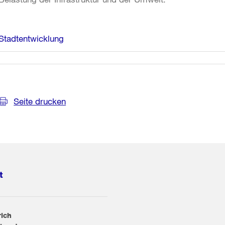
Weitere
Stadtentwicklung
Informationen
Seite drucken
t
rich