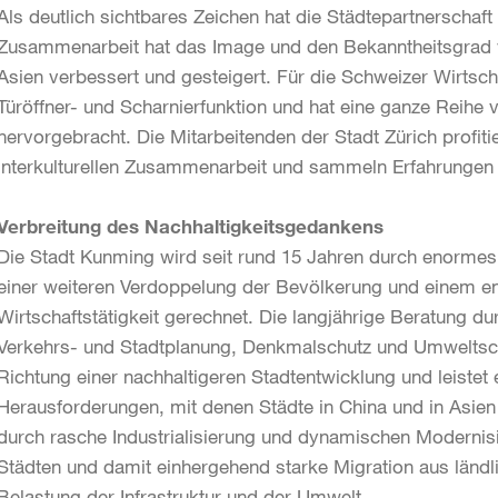
Als deutlich sichtbares Zeichen hat die Städtepartnerschaft
Zusammenarbeit hat das Image und den Bekanntheitsgrad v
Asien verbessert und gesteigert. Für die Schweizer Wirtsch
Türöffner- und Scharnierfunktion und hat eine ganze Reihe 
hervorgebracht. Die Mitarbeitenden der Stadt Zürich profit
interkulturellen Zusammenarbeit und sammeln Erfahrungen fü
Verbreitung des Nachhaltigkeitsgedankens
Die Stadt Kunming wird seit rund 15 Jahren durch enormes
einer weiteren Verdoppelung der Bevölkerung und einem e
Wirtschaftstätigkeit gerechnet. Die langjährige Beratung du
Verkehrs- und Stadtplanung, Denkmalschutz und Umweltschu
Richtung einer nachhaltigeren Stadtentwicklung und leistet
Herausforderungen, mit denen Städte in China und in Asien
durch rasche Industrialisierung und dynamischen Modern
Städten und damit einhergehend starke Migration aus länd
Belastung der Infrastruktur und der Umwelt.