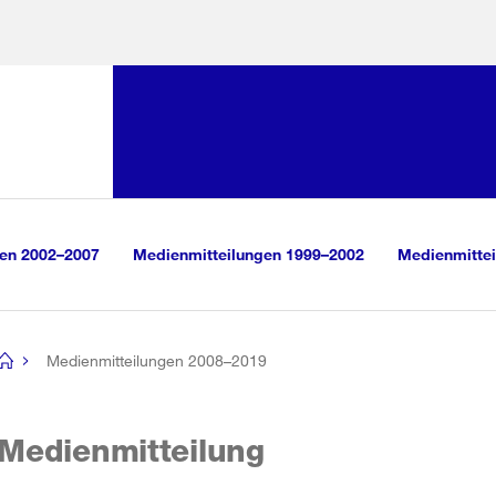
Sprunglink:
Navigation
sauswahl
vigation
m Inhalt
r Suche
gen 2002–2007
Medienmitteilungen 1999–2002
Medienmittei
Medienmitteilungen 2008–2019
[no
title]
Medienmitteilung