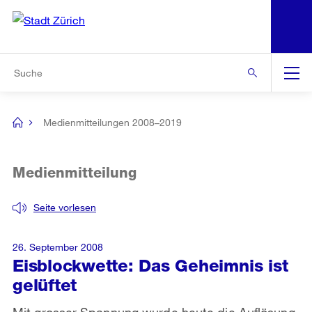
N
S
Zur Bereichsauswahl
Zur Hilfsnavigation
Zum Inhalt
Zur Suche
Suche
Global
Navigation
Medienmitteilungen 2008–2019
[no
title]
Medienmitteilung
Seite vorlesen
26. September 2008
Eisblockwette: Das Geheimnis ist
gelüftet
Mit grosser Spannung wurde heute die Auflösung