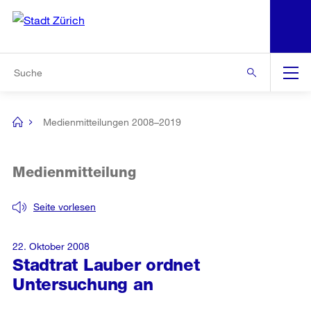
N
S
Zur Bereichsauswahl
Zur Hilfsnavigation
Zum Inhalt
Zur Suche
Suche
Global
Navigation
Medienmitteilungen 2008–2019
[no
title]
Medienmitteilung
Seite vorlesen
22. Oktober 2008
Stadtrat Lauber ordnet
Untersuchung an